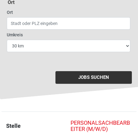
Ort
Geben Sie eine Stadt oder Postleitzahl ein
Ort
Wählen Sie den Umkreis für die Jobsuche
Umkreis
JOBS SUCHEN
PERSONALSACHBEARB
Stelle
EITER (M/W/D)