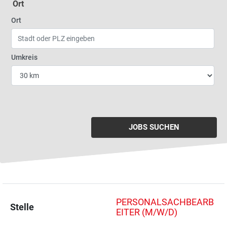
Ort
Geben Sie eine Stadt oder Postleitzahl ein
Ort
Wählen Sie den Umkreis für die Jobsuche
Umkreis
JOBS SUCHEN
PERSONALSACHBEARB
Stelle
EITER (M/W/D)