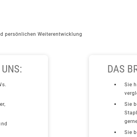
nd persönlichen Weiterentwicklung
 UNS:
DAS BR
Ws.
Sie h
vergl
er,
Sie b
Stap
gerne
und
Sie b