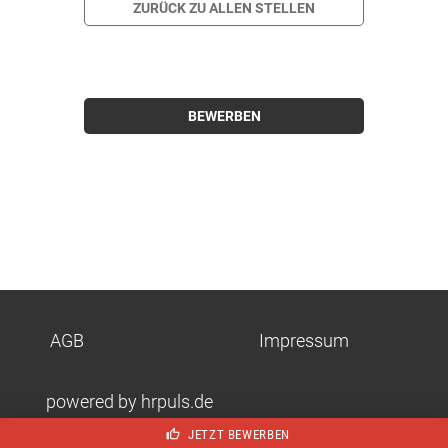
ZURÜCK ZU ALLEN STELLEN
BEWERBEN
AGB
Impressum
powered by hrpuls.de
JETZT BEWERBEN
thumb_up