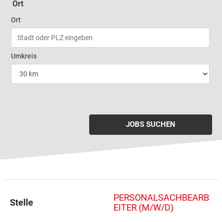
Ort
Geben Sie eine Stadt oder Postleitzahl ein
Ort
Wählen Sie den Umkreis für die Jobsuche
Umkreis
JOBS SUCHEN
PERSONALSACHBEARB
Stelle
EITER (M/W/D)