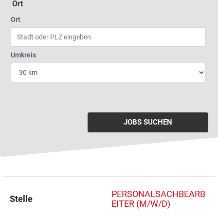
Ort
Geben Sie eine Stadt oder Postleitzahl ein
Ort
Wählen Sie den Umkreis für die Jobsuche
Umkreis
JOBS SUCHEN
PERSONALSACHBEARB
Stelle
EITER (M/W/D)